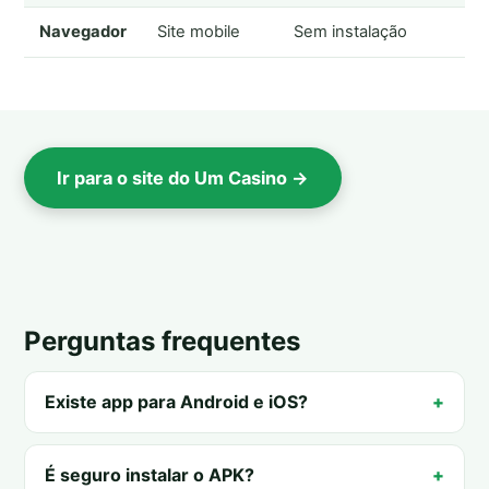
Navegador
Site mobile
Sem instalação
Ir para o site do Um Casino →
Perguntas frequentes
Existe app para Android e iOS?
É seguro instalar o APK?