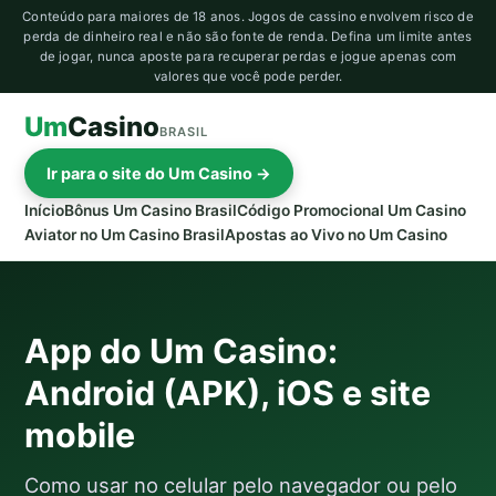
Conteúdo para maiores de 18 anos. Jogos de cassino envolvem risco de
perda de dinheiro real e não são fonte de renda. Defina um limite antes
de jogar, nunca aposte para recuperar perdas e jogue apenas com
valores que você pode perder.
Um
Casino
BRASIL
Ir para o site do Um Casino →
Início
Bônus Um Casino Brasil
Código Promocional Um Casino
Aviator no Um Casino Brasil
Apostas ao Vivo no Um Casino
App do Um Casino:
Android (APK), iOS e site
mobile
Como usar no celular pelo navegador ou pelo