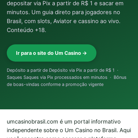
depositar via Pix a partir de R$ 1 e sacar em
minutos. Um guia direto para jogadores no
Brasil, com slots, Aviator e cassino ao vivo.
Conteúdo +18.
Ir para o site do Um Casino →
Depósito a partir de Depósito via Pix a partir de R$ 1 ·
Saques Saques via Pix processados em minutos · Bônus
de boas-vindas conforme a promoção vigente
umcasinobrasil.com é um portal informativo
independente sobre o Um Casino no Brasil. Aqui