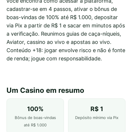
você encontra como acessar a plataforma,
cadastrar-se em 4 passos, ativar o bônus de
boas-vindas de 100% até R$ 1.000, depositar
via Pix a partir de R$ 1 e sacar em minutos após
a verificação. Reunimos guias de caça-níqueis,
Aviator, cassino ao vivo e apostas ao vivo.
Conteúdo +18: jogar envolve risco e não é fonte
de renda; jogue com responsabilidade.
Um Casino em resumo
100%
R$ 1
Bônus de boas-vindas
Depósito mínimo via Pix
até R$ 1.000