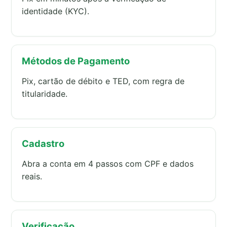
identidade (KYC).
Métodos de Pagamento
Pix, cartão de débito e TED, com regra de
titularidade.
Cadastro
Abra a conta em 4 passos com CPF e dados
reais.
Verificação