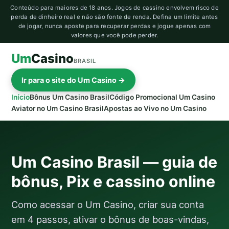
Conteúdo para maiores de 18 anos. Jogos de cassino envolvem risco de
perda de dinheiro real e não são fonte de renda. Defina um limite antes
de jogar, nunca aposte para recuperar perdas e jogue apenas com
valores que você pode perder.
Um
Casino
BRASIL
Ir para o site do Um Casino →
Início
Bônus Um Casino Brasil
Código Promocional Um Casino
Aviator no Um Casino Brasil
Apostas ao Vivo no Um Casino
Um Casino Brasil — guia de
bônus, Pix e cassino online
Como acessar o Um Casino, criar sua conta
em 4 passos, ativar o bônus de boas-vindas,